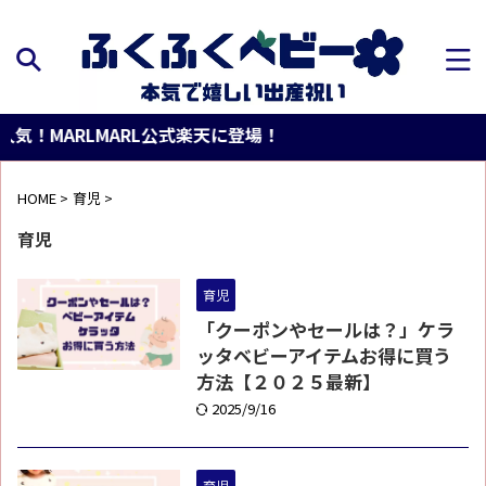
！MARLMARL公式楽天に登場！
HOME
>
育児
>
育児
育児
「クーポンやセールは？」ケラ
ッタベビーアイテムお得に買う
方法【２０２５最新】
2025/9/16
育児