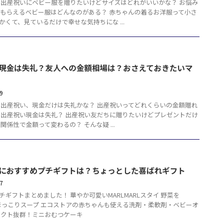
 出産祝いにベビー服を贈りたいけどサイズはどれがいいかな？ お悩み
でもらえるベビー服はどんなのがある？ 赤ちゃんの着るお洋服って小さ
かくて、見ているだけで幸せな気持ちにな ...
現金は失礼？友人への金額相場は？おさえておきたいマ
29
 出産祝い、現金だけは失礼かな？ 出産祝いってどれくらいの金額贈れ
 出産祝い現金は失礼？ 出産祝い友だちに贈りたいけどプレゼントだけ
関係性で金額って変わるの？ そんな疑 ...
におすすめプチギフトは？ちょっとした喜ばれギフト
17
チギフトまとめました！ 華やか可愛いMARLMARLスタイ 野菜を
のほっこりスープ エコストアの赤ちゃんも使える洗剤・柔軟剤・ベビーオ
パクト抜群！ミニおむつケーキ