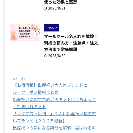
使った効果と感想
2025/8/21
出産祝い
マールマール名入れを体験！
刺繍の頼み方・注意点・注文
方法まで徹底解説
2025/8/30
ホーム
【お得情報】出産祝い大人気ブランドセー
ル・クーポン情報まとめ
出産祝いにおすすめプチギフトは？ちょっと
した喜ばれギフト
「リクエスト殺到！」２人目出産祝い指名買
いブランド【２０２５最新】
出産祝いの気になる疑問を解消！喜ばれるギ