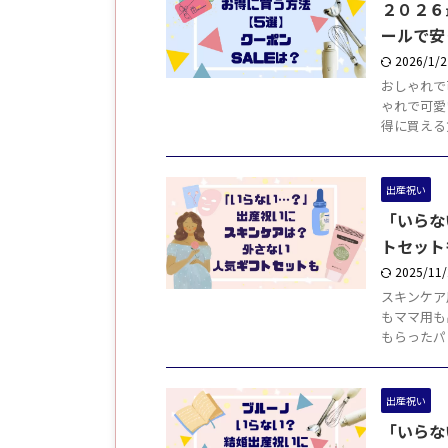
２０２６
ールで安
2026/1/
おしゃれで
ゃれで可愛
得に買える方
出産祝い
「いらな
トセット
2025/11
スキンケア
もママ用も
もらったパ
出産祝い
「いらな