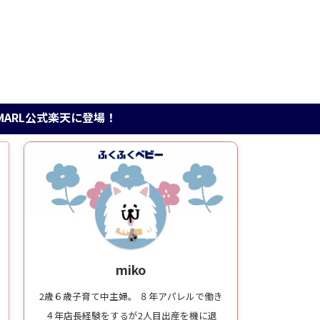
L公式楽天に登場！
miko
2歳６歳子育て中主婦。 ８年アパレルで働き
４年店長経験をするが2人目出産を機に退