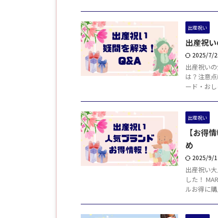
出産祝い
出産祝い
2025/7/
出産祝いの
は？注意点
ード・おし
出産祝い
【お得情
め
2025/9/
出産祝い大
した！ M
ルお得に購入