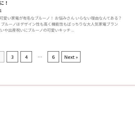
に！
11
可愛い家電が有名なブルーノ！ お悩みさん いらない理由なんてある？
O】ブルーノはデザイン性も高く機能性もばっちりな大人気家電ブラン
祝いや出産祝いにブルーノの可愛いキッチ ...
3
4
…
6
Next »