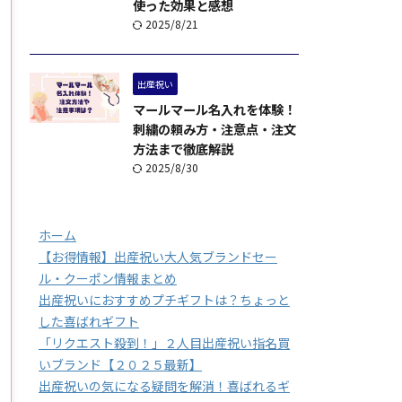
使った効果と感想
2025/8/21
出産祝い
マールマール名入れを体験！
刺繍の頼み方・注意点・注文
方法まで徹底解説
2025/8/30
ホーム
【お得情報】出産祝い大人気ブランドセー
ル・クーポン情報まとめ
出産祝いにおすすめプチギフトは？ちょっと
した喜ばれギフト
「リクエスト殺到！」２人目出産祝い指名買
いブランド【２０２５最新】
出産祝いの気になる疑問を解消！喜ばれるギ