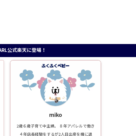
天に登場！
miko
2歳６歳子育て中主婦。 ８年アパレルで働き
４年店長経験をするが2人目出産を機に退