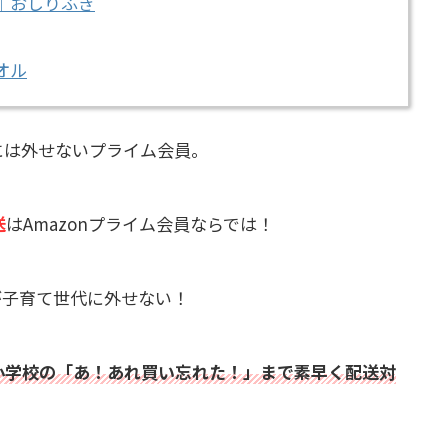
｜おしりふき
オル
めには外せないプライム会員。
送
はAmazonプライム会員ならでは！
が子育て世代に外せない！
小学校の「あ！あれ買い忘れた！」まで素早く配送対