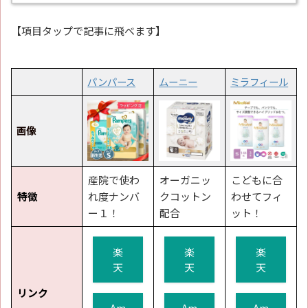
【項目タップで記事に飛べます】
パンパース
ムーニー
ミラフィール
画像
産院で使わ
オーガニッ
こどもに合
特徴
れ度ナンバ
クコットン
わせてフィ
ー１！
配合
ット！
楽
楽
楽
天
天
天
リンク
Am
Am
Am