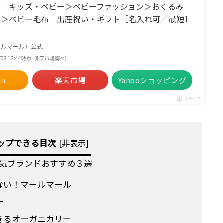
子｜キッズ・ベビー＞ベビーファッション＞おくるみ｜
具＞ベビー毛布｜出産祝い・ギフト［名入れ可／最短1
］
マールマール）公式
8/02 12:44時点 | 楽天市場調べ）
on
楽天市場
Yahooショッピング
ポチップ
ップできる目次
[
非表示
]
気ブランドおすすめ３選
ない！マールマール
ー
きるオーガニカリー