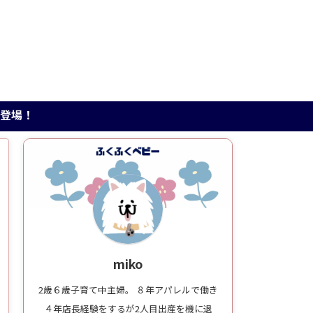
miko
2歳６歳子育て中主婦。 ８年アパレルで働き
４年店長経験をするが2人目出産を機に退