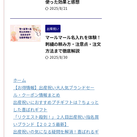
使った効果と感想
2025/8/21
出産祝い
マールマール名入れを体験！
刺繍の頼み方・注意点・注文
方法まで徹底解説
2025/8/30
ホーム
【お得情報】出産祝い大人気ブランドセー
ル・クーポン情報まとめ
出産祝いにおすすめプチギフトは？ちょっと
した喜ばれギフト
「リクエスト殺到！」２人目出産祝い指名買
いブランド【２０２５最新】
出産祝いの気になる疑問を解消！喜ばれるギ