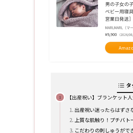
男の子女の
ベビー用寝
営業日発送
MARLMARL（
¥9,900
（2026/0
Amaz
タ
【出産祝い】ブランケット人
出産祝い迷ったらはずさ
上質な肌触り！プチバト
こだわりの刺しゅうがで