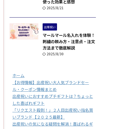
使った効果と感想
2025/8/21
出産祝い
マールマール名入れを体験！
刺繍の頼み方・注意点・注文
方法まで徹底解説
2025/8/30
ホーム
【お得情報】出産祝い大人気ブランドセー
ル・クーポン情報まとめ
出産祝いにおすすめプチギフトは？ちょっと
した喜ばれギフト
「リクエスト殺到！」２人目出産祝い指名買
いブランド【２０２５最新】
出産祝いの気になる疑問を解消！喜ばれるギ