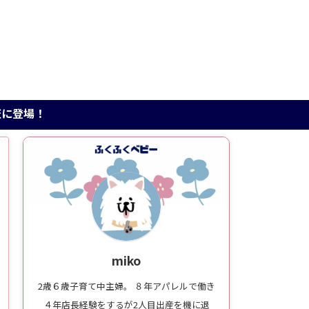
miko
2歳６歳子育て中主婦。 ８年アパレルで働き
４年店長経験をするが2人目出産を機に退