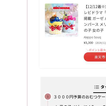
【12/12
レビドラマ「
掲載 ガーゼ 
ンパース メリ
の子 女の子
Aleppo Souq
¥3,300
（2024/1
＼ポイント最大
楽天市
タ
３０００円予算のおむつケー