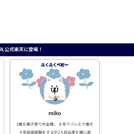
天に登場！
miko
2歳６歳子育て中主婦。 ８年アパレルで働き
４年店長経験をするが2人目出産を機に退