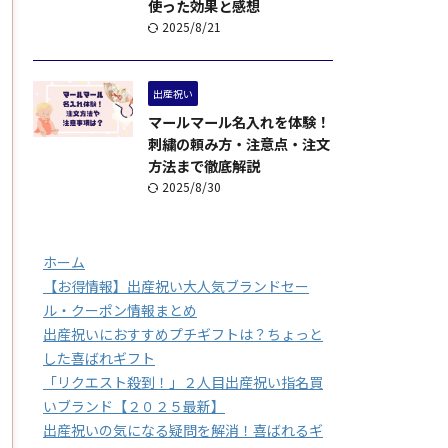
使った効果と感想
2025/8/21
出産祝い
マールマール名入れを体験！
刺繍の頼み方・注意点・注文
方法まで徹底解説
2025/8/30
ホーム
【お得情報】出産祝い大人気ブランドセー
ル・クーポン情報まとめ
出産祝いにおすすめプチギフトは？ちょっと
した喜ばれギフト
「リクエスト殺到！」２人目出産祝い指名買
いブランド【２０２５最新】
出産祝いの気になる疑問を解消！喜ばれるギ