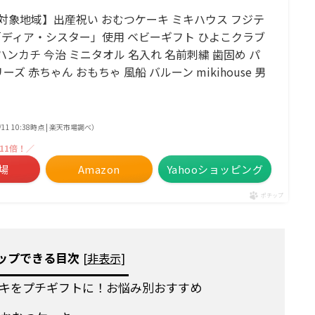
着※対象地域】出産祝い おむつケーキ ミキハウス フジテ
ディア・シスター」使用 ベビーギフト ひよこクラブ
ハンカチ 今治 ミニタオル 名入れ 名前刺繍 歯固め パ
ーズ 赤ちゃん おもちゃ 風船 バルーン mikihouse 男
2/11 10:38時点 | 楽天市場調べ）
11倍！／
場
Amazon
Yahooショッピング
ポチップ
ップできる目次
[
非表示
]
キをプチギフトに！お悩み別おすすめ