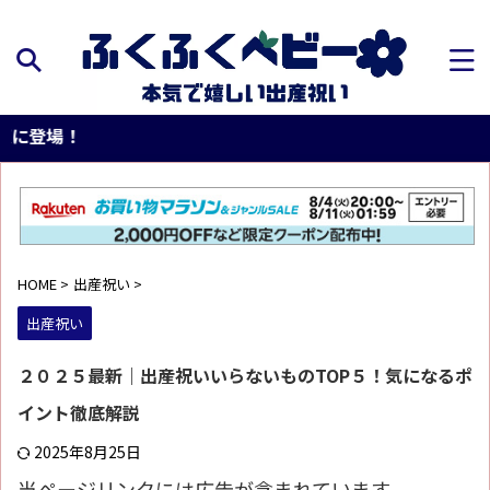
【P
HOME
>
出産祝い
>
出産祝い
２０２５最新｜出産祝いいらないものTOP５！気になるポ
イント徹底解説
2025年8月25日
当ページリンクには広告が含まれています