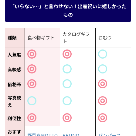
「いらない…」と言わせない！出産祝いに嬉しかった
もの
カタログギフ
種類
食べ物ギフト
おむつ
ト
人気度
高級感
価格帯
写真映
え
利便性
おすす
野菜をMOTTO
BRUNO
パンパース