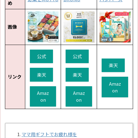
め
画像
公式
公式
楽天
楽天
楽天
リンク
Amaz
on
Amaz
Amaz
on
on
ママ用ギフトでお疲れ様を